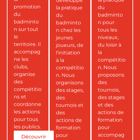
développe
promotion
du
la pratique
du
badminto
du
badminto
n pour
badminto
n sur tout
tous les
n chez les
le
niveaux,
jeunes
territoire. Il
du loisir à
joueurs, de
accompag
la
l'initiation
ne les
compétitio
à la
clubs,
n. Nous
compétitio
organise
proposons
n. Nous
des
des
organisons
compétitio
tournois,
des stages,
ns et
des stages
des
coordonne
et des
tournois et
les actions
actions de
des
pour tous
formation
actions de
les publics.
pour
formation
accompag
pour
Découvrir