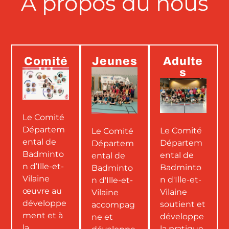
A propos du nous
Comité
Jeunes
Adulte
s
Le Comité
Départem
Le Comité
Le Comité
ental de
Départem
Départem
Badminto
ental de
ental de
n d’Ille-et-
Badminto
Badminto
Vilaine
n d'Ille-et-
n d'Ille-et-
œuvre au
Vilaine
Vilaine
développe
soutient et
accompag
ment et à
développe
ne et
la
la pratique