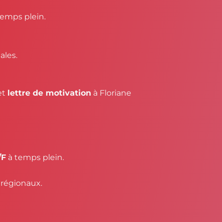
temps plein.
ales.
et
lettre de motivation
à Floriane
/F
à temps plein.
 régionaux.