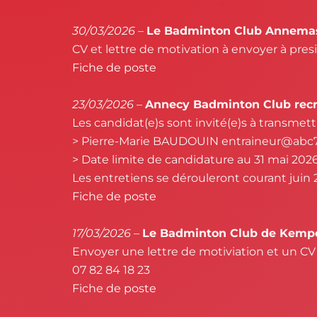
30
/03/2026
–
Le Badminton Club Annemass
CV et lettre de motivation à envoyer à p
Fiche de poste
23/03/2026 –
Annecy Badminton Club recru
Les candidat(e)s sont invité(e)s à transmettr
> Pierre-Marie BAUDOUIN entraineur@abc74
> Date limite de candidature au 31 mai 2026
Les entretiens se dérouleront courant juin 
Fiche de poste
17/03/2026
–
Le Badminton Club de Kemper
Envoyer une lettre de motiviation et un 
07 82 84 18 23
Fiche de poste