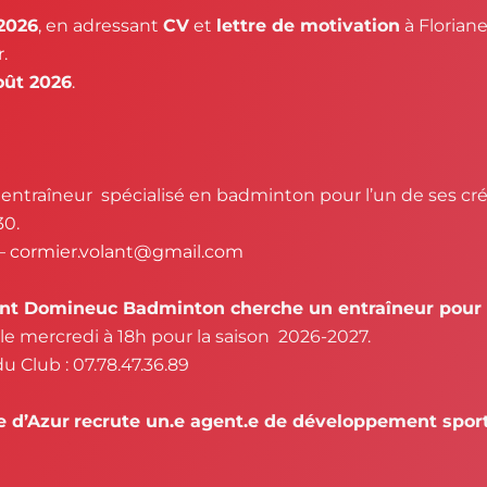
 2026
, en adressant
CV
et
lettre de motivation
à Florian
r
.
oût 2026
.
ntraîneur spécialisé en badminton pour l’un de ses cré
30.
 –
cormier.volant@gmail.com
int Domineuc Badminton cherche un entraîneur pour l
e mercredi à 18h pour la saison 2026-2027.
 Club : 07.78.47.36.89
e d’Azur
recrute un.e agent.e de développement sport