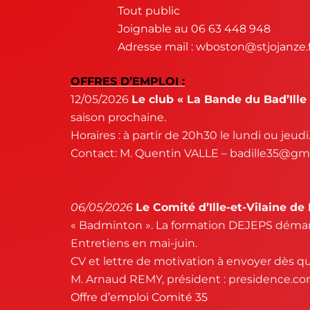
Tout public
Joignable au 06 63 448 948
Adresse mail :
wboston@stjojanze.f
OFFRES D’EMPLOI :
12/05/2026
Le club « La Bande du Bad’Ille
saison prochaine.
Horaires : à partir de 20h30 le lundi ou jeudi
Contact: M. Quentin VALLE – badille35@gm
06/05/2026
Le Comité d’Ille-et-Vilaine d
« Badminton ». La formation DEJEPS démarre
Entretiens en mai-juin.
CV et lettre de motivation à envoyer dès qu
M. Arnaud REMY, président : presidence.c
Offre d’emploi Comité 35