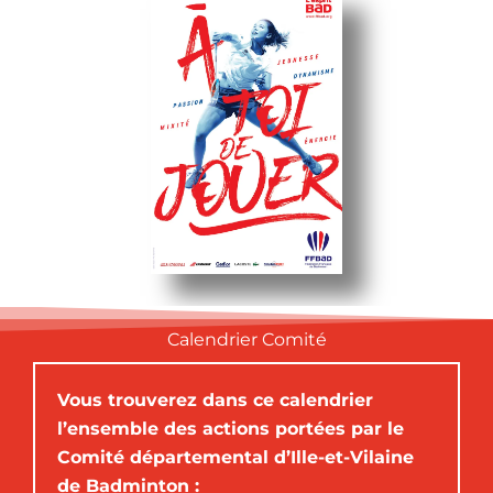
Calendrier Comité
Vous trouverez dans ce calendrier
l’ensemble des actions portées par le
Comité départemental d’Ille-et-Vilaine
de Badminton :