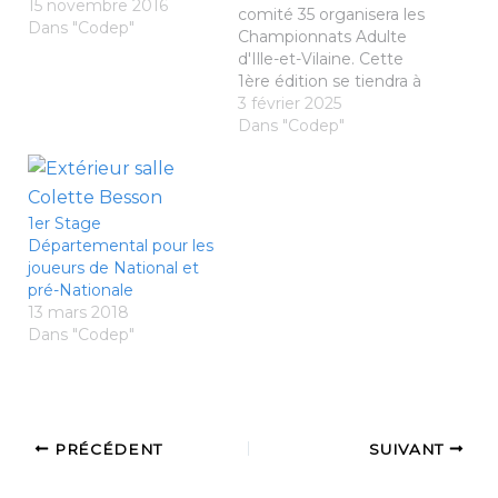
15 novembre 2016
comité 35 organisera les
Dans "Codep"
Championnats Adulte
d'Ille-et-Vilaine. Cette
1ère édition se tiendra à
Fougères sur deux
3 février 2025
salles. Merci au BCPF
Dans "Codep"
ainsi qu'à Richard
SELTRECHT et YING
GONG, nos JA, d'avoir
répondu à l'appel du
1er Stage
comité. Nous travaillons
Départemental pour les
sur le format de cette
joueurs de National et
édition avec…
pré-Nationale
13 mars 2018
Dans "Codep"
PRÉCÉDENT
SUIVANT