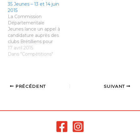
35 Jeunes – 13 et 14 juin
2015
La Commission
Départementale
Jeunes lance un appel à
candidature auprès des
clubs Brétilliens pour
accueillir la Finale du
17 avril 2015
Championnat d’Ille-et-
Dans "Compétitions"
Vilaine Jeunes qui aura
lieu les 13 et 14 juin 2015.
Vous trouverez dans les
liens suivants : - le
dossier de candidature -
PRÉCÉDENT
SUIVANT
Le cahier des charges
Le dossier de
candidature est…