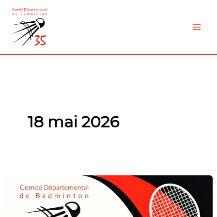
Aller
au
contenu
18 mai 2026
Assemblée
générale
ordinaire