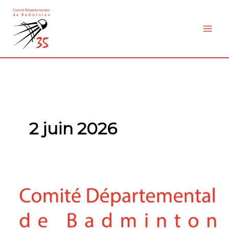
Aller
au
contenu
2 juin 2026
Ré-
affiliation
et