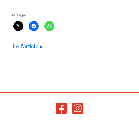
du
1er
Partager :
septembre
2026
Lire l’article »