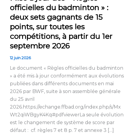
des
officielles du badminton » :
« Règles
deux sets gagnants de 15
officielles
du
points, sur toutes les
badminton »
compétitions, à partir du 1er
:
septembre 2026
deux
sets
12 juin 2026
gagnants
Le document « Règles officielles du badminton
de
» a été mis à jour conformément aux évolutions
15
publiées dans différents documents en mai
points,
2026 par BWF, suite à son assemblée générale
sur
du 25 avril
toutes
2026.https://echange.ffbad.org/index.php/s/Mx
les
Wt2qiWBgyK4Kq#pdfviewerLa seule évolution
compétitions,
est le changement de système de score par
à
défaut : cf. règles 7 et 8 p. 7 et annexe 3 […]
partir