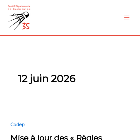
Aller
au
contenu
12 juin 2026
Mise
à
Codep
jour
Mise à jour des « Règles