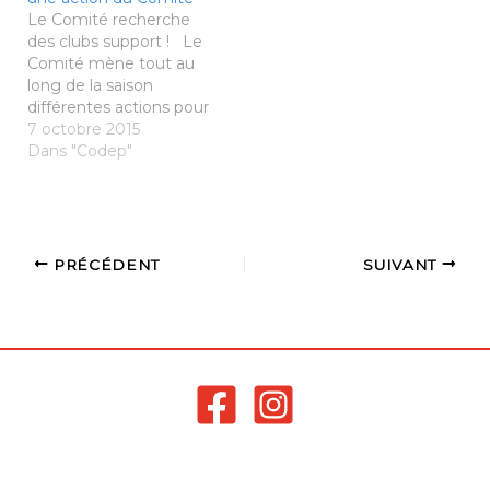
Le Comité recherche
des clubs support ! Le
Comité mène tout au
long de la saison
différentes actions pour
lesquelles il est
7 octobre 2015
nécessaire d'avoir un
Dans "Codep"
club support : -
Plateaux minibads 7
novembre 2015 16
janvier 2016 19 mars
2016 14 mai 2016 Page
PRÉCÉDENT
SUIVANT
dédiée avec toutes les…