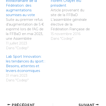
extraordinaire de la
Florent Chayet élu
Fédération: des
président
augmentations
Article provenant du
soumises au vote
site de la FFBaD
Suite au premier refus
L'assemblée générale
d'augmentation de 5 €
élective de la
exprimé lors de l'AG de
Fédération Française de
la FFBaD en mai 2023,
Badminton s'est
15 novembre 2016
une Assemblée
déroulée ce samedi 12
Dans "Codep"
Générale Extraordinaire
11 juillet 2023
novembre au Comité
de la Fédération
Dans "Codep"
National Olympique et
Française s'est tenue ce
Sportif Français
Lab Sport Innovation:
lundi 10 juillet en
(CNOSF). A l'issue des
les tendances du sport :
visioconférence avec
votes, Florent CHAYET –
Besoins, attentes et
les délégués des ligues
président de la ligue
leviers économiques
pour proposer une
Occitanie - a été élu (
31 mars 2023
nouvelle augmentation
58% des voix)…
Dans "Codep"
du timbre fédéral 2023-
2024 . Les…
PRÉCÉDENT
SUIVANT