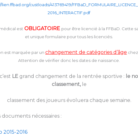
://lien.ffbad.org/custloads/413769419/FFBaD_FORMULAIRE_LICENCE_
2016_INTERACTIF.pdf
OBLIGATOIRE
 médical est
pour être licencié à la FFBaD. Cette s
et unique formulaire pour tous les licenciés.
changement de catégories d’âge
on est marquée par un
chez 
Attention de vérifier donc les dates de naissance.
 c’est
LE
grand changement de la rentrée sportive :
le n
classement,
le
classement des joueurs évoluera chaque semaine.
es documents nécessaires :
b 2015-2016