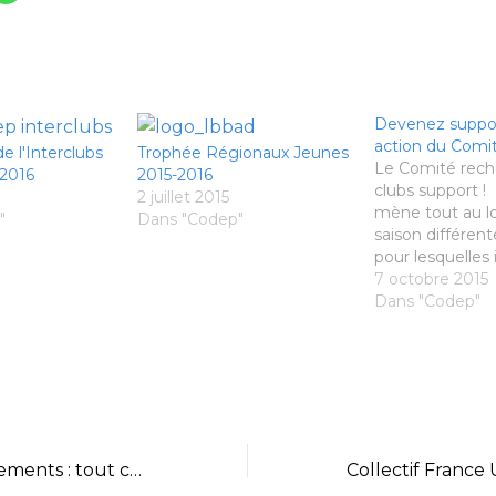
Devenez suppo
action du Comi
 l'Interclubs
Trophée Régionaux Jeunes
Le Comité rech
 2016
2015-2016
clubs support 
2 juillet 2015
mène tout au l
"
Dans "Codep"
saison différent
pour lesquelles i
nécessaire d'avo
7 octobre 2015
support : - Pla
Dans "Codep"
minibads 7 nov
16 janvier 2016
14 mai 2016 Pa
avec toutes les
Nouveaux classements : tout ce qu'il faut savoir