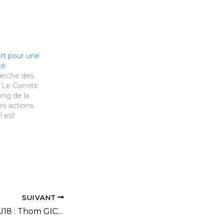
rt pour une
té
erche des
! Le Comité
ong de la
es actions
l est
ir un club
teaux
embre 2015
 19 mars 2016
ge dédiée
…
SUIVANT
Collectif France U18 : Thom GICQUEL médaillé en Roumanie