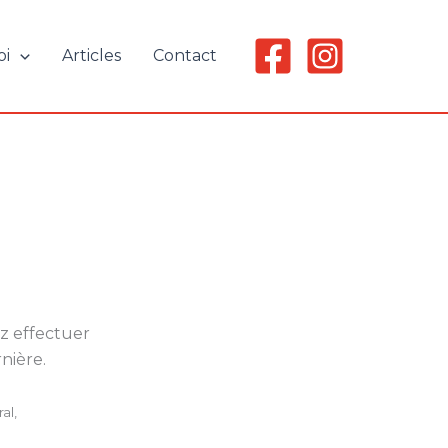
oi
Articles
Contact
z effectuer
nière.
al,