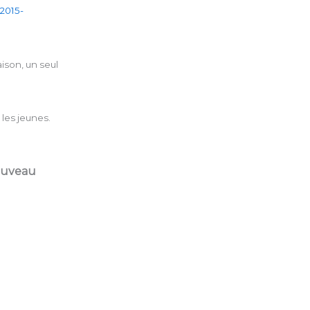
2015-
aison, un seul
les jeunes.
ouveau