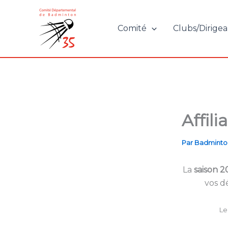
Aller
au
Comité
Clubs/Dirigea
contenu
Affili
Par
Badminto
La
saison 2
vos d
Le