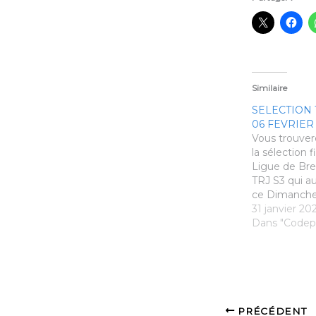
Similaire
SELECTION 
06 FEVRIER
Vous trouver
la sélection f
Ligue de Bre
TRJ S3 qui au
ce Dimanche
2022. MAJ le
31 janvier 20
Selection-fin
Dans "Codep
fevrier-2022
Voici le lien d
compétition 
les informati
nécessaires :
https://v5.ba
PRÉCÉDENT