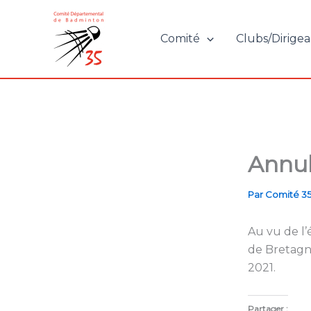
Aller
au
Comité
Clubs/Dirigea
contenu
Annul
Par
Comité 3
Au vu de l’é
de Bretagne
2021.
Partager :