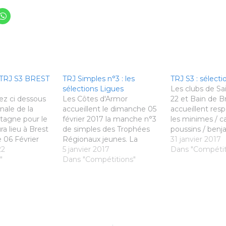
TRJ S3 BREST
TRJ Simples n°3 : les
TRJ S3 : sélecti
sélections Ligues
Les clubs de Sa
ez ci dessous
Les Côtes d'Armor
22 et Bain de B
inale de la
accueillent le dimanche 05
accueillent re
tagne pour le
février 2017 la manche n°3
les minimes / c
ra lieu à Brest
de simples des Trophées
poussins / benj
 06 Février
Régionaux jeunes. La
dimanche 5 févr
31 janvier 2017
 01/02/2022
22
sélection Ligue est arrivée.
5 janvier 2017
prochain. Les s
Dans "Compétit
ale-TRJ-S3-6-
"
Toutes les infos ICI
Dans "Compétitions"
finales sont sort
-V6Télécharger
e la
avec toutes
ons
dnet.org/tourn