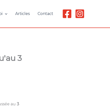
oi
Articles
Contact
qu'au 3
ussée au
3