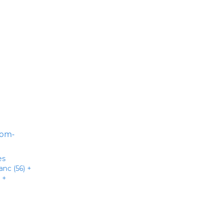
es
nc (56) +
 +