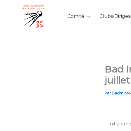
Aller
au
Comité
Clubs/Dirigea
contenu
Bad In
juillet
Par
Badminto
Initialeme