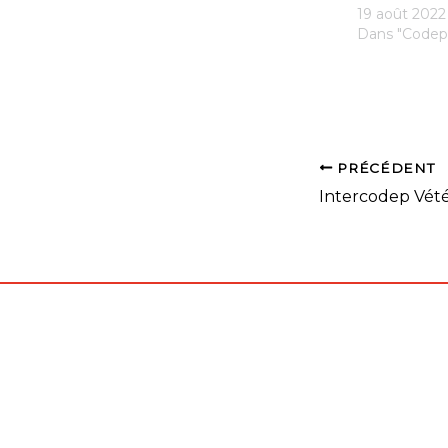
19 août 2022
Dans "Codep
PRÉCÉDENT
Intercodep Vété