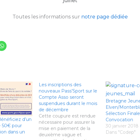
juillet
Toutes les informations sur
notre page dédiée
Les inscriptions des
nouveaux Pass’Sport sur le
Compte Asso seront
Bretagne Jeun
suspendues durant le mois
Elven/Monterbla
de décembre
Sélection Finale
Cette coupure est rendue
Bénéficiez d’un
Convocation
nécessaire pour assurer la
e 50€ pour
30 janvier 2018
mise en paiement de la
tion dans un
Dans "Codep"
deuxième vague et