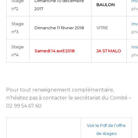
Stage
Dimanche 10 décembre
Inv
BAULON
n°2
2017
ph
Stage
Inv
Dimanche 11 février 2018
VITRE
n°3
ph
Stage
Ins
Samedi 14 avril 2018
JA ST MALO
n°4
ph
Pour tout renseignement complémentaire,
n’hésitez pas à contacter le secrétariat du Comité –
02 99 54 67 60
Voir le Pdf de l’offre
de stages