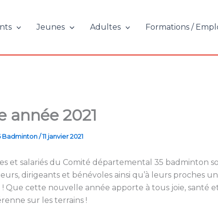
nts
Jeunes
Adultes
Formations / Empl
 année 2021
5 Badminton
/
11 janvier 2021
s et salariés du Comité départemental 35 badminton so
ueurs, dirigeants et bénévoles ainsi qu’à leurs proches un
! Que cette nouvelle année apporte à tous joie, santé e
renne sur les terrains !