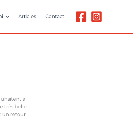
oi
Articles
Contact
uhaitent à
e très belle
t un retour