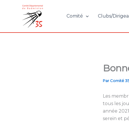
Aller
au
Comité
Clubs/Dirigea
contenu
Bonne
Par
Comité 3
Les membre
tous les jo
année 2021 
serein et pé