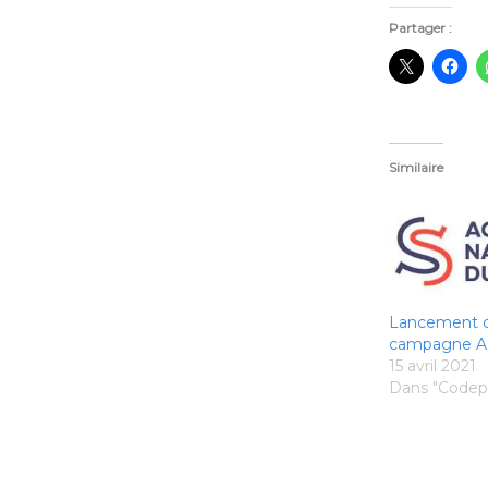
Partager :
Similaire
Lancement d
campagne A
15 avril 2021
Dans "Codep