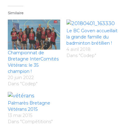
Similaire
Le BC Goven accueillait
la grande famille du
badminton brétillien !
4 avril 2018
Championnat de
Dans "Codep"
Bretagne InterComités
Vétérans: le 35
champion !
20 juin 2022
Dans "Codep"
Palmarès Bretagne
Vétérans 2015
13 mai 2015
Dans "Compétitions"