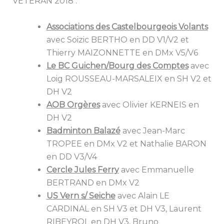
VETERAN 2018 :
Associations des Castelbourgeois Volants
avec Soizic BERTHO en DD V1/V2 et
Thierry MAIZONNETTE en DMx V5/V6
Le BC Guichen/Bourg des Comptes
avec
Loig ROUSSEAU-MARSALEIX en SH V2 et
DH V2
AOB Orgères
avec Olivier KERNEIS en
DH V2
Badminton Balazé
avec Jean-Marc
TROPEE en DMx V2 et Nathalie BARON
en DD V3/V4
Cercle Jules Ferry
avec Emmanuelle
BERTRAND en DMx V2
US Vern s/ Seiche
avec Alain LE
CARDINAL en SH V3 et DH V3, Laurent
RIBEYROL en DH V3, Bruno