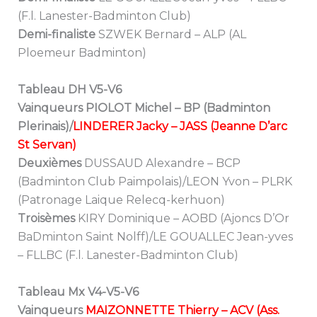
(F.l. Lanester-Badminton Club)
Demi-finaliste
SZWEK Bernard – ALP (AL
Ploemeur Badminton)
Tableau DH V5-V6
Vainqueurs PIOLOT Michel – BP (Badminton
Plerinais)/
LINDERER Jacky – JASS (Jeanne D’arc
St Servan)
Deuxièmes
DUSSAUD Alexandre – BCP
(Badminton Club Paimpolais)/LEON Yvon – PLRK
(Patronage Laique Relecq-kerhuon)
Troisèmes
KIRY Dominique – AOBD (Ajoncs D’Or
BaDminton Saint Nolff)/LE GOUALLEC Jean-yves
– FLLBC (F.l. Lanester-Badminton Club)
Tableau Mx V4-V5-V6
Vainqueurs
MAIZONNETTE Thierry – ACV (Ass.