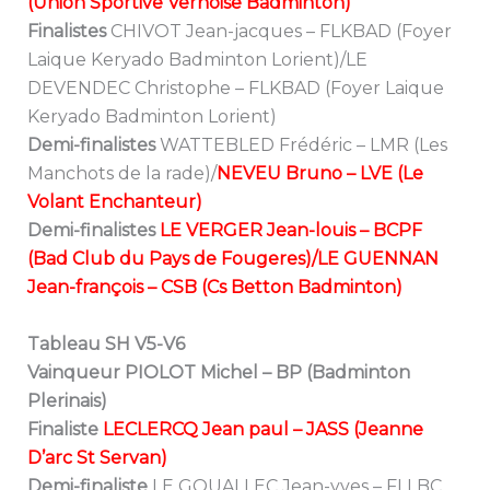
(Union Sportive Vernoise Badminton)
Finalistes
CHIVOT Jean-jacques – FLKBAD (Foyer
Laique Keryado Badminton Lorient)/LE
DEVENDEC Christophe – FLKBAD (Foyer Laique
Keryado Badminton Lorient)
Demi-finalistes
WATTEBLED Frédéric – LMR (Les
Manchots de la rade)/
NEVEU Bruno – LVE (Le
Volant Enchanteur)
Demi-finalistes
LE VERGER Jean-louis – BCPF
(Bad Club du Pays de Fougeres)/LE GUENNAN
Jean-françois – CSB (Cs Betton Badminton)
Tableau SH V5-V6
Vainqueur PIOLOT Michel – BP (Badminton
Plerinais)
Finaliste
LECLERCQ Jean paul – JASS (Jeanne
D’arc St Servan)
Demi-finaliste
LE GOUALLEC Jean-yves – FLLBC