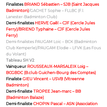
Finalistes
BRIAND Sébastien – SJB (Saint Jacques
Badminton)
/GACHET Sophie – FLLBC (F.l.
Lanester-Badminton Club)
Demi-finalistes
HERVE Gaêl – CJF (Cercle Jules
Ferry)/BRIEND Typhaine – CJF (Cercle Jules
Ferry)
Demi-finalistes PAUGAM Loïc – BCK (Badminton
Club Kemperle)/PAUGAM Elodie – LFVK (Les Fous
du Volant)
Tableau SH V2
Vainqueur
ROUSSEAUX-MARSALEIX Loig –
BCGBDC (B.club Guichen-Bourg des Comptes)
Finaliste
GIEU Vincent – USVB (Vitreenne
Badminton)
Demi-finaliste
TROPEE Jean-marc – BB
(Badminton Balaze)
Demi-finaliste
CHOPIN Pascal – ASN (Association