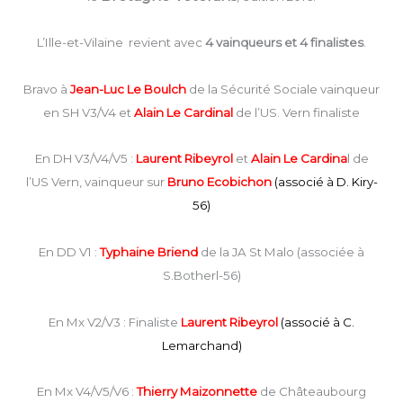
L’Ille-et-Vilaine revient avec
4 vainqueurs et 4 finalistes
.
Bravo à
Jean-Luc Le Boulch
de la Sécurité Sociale vainqueur
en SH V3/V4 et
Alain Le Cardinal
de l’US. Vern finaliste
En DH V3/V4/V5 :
Laurent Ribeyrol
et
Alain Le Cardina
l de
l’US Vern, vainqueur sur
Bruno Ecobichon
(associé à D. Kiry-
56)
En DD V1 :
Typhaine Briend
de la JA St Malo (associée à
S.Botherl-56)
En Mx V2/V3 : Finaliste
Laurent Ribeyrol
(associé à C.
Lemarchand)
En Mx V4/V5/V6 :
Thierry Maizonnette
de Châteaubourg