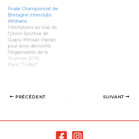
Finale Championnat de
Bretagne Interclubs
Vétérans
Félicitations au club de
l'Union Sportive de
Guipry-Messac-Pipriac
pour avoir décroché
l'organisation de la
Finale du Championnat
16 janvier 2018
de Bretagne Interclubs
Dans "Codep"
Vétérans. Du coup,
notez bien dans vos
agendas la finale aura
lieu : Dimanche 17 Juin
Salle des Terres
PRÉCÉDENT
SUIVANT
Rouges Pipriac
D'autres informations
seront diffusées
prochainement