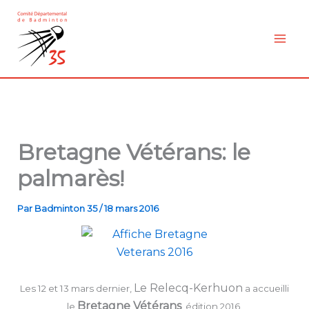
Aller
au
contenu
Bretagne Vétérans: le
palmarès!
Par
Badminton 35
/
18 mars 2016
Le Relecq-Kerhuon
Les 12 et 13 mars dernier,
a accueilli
Bretagne Vétérans
le
, édition 2016.