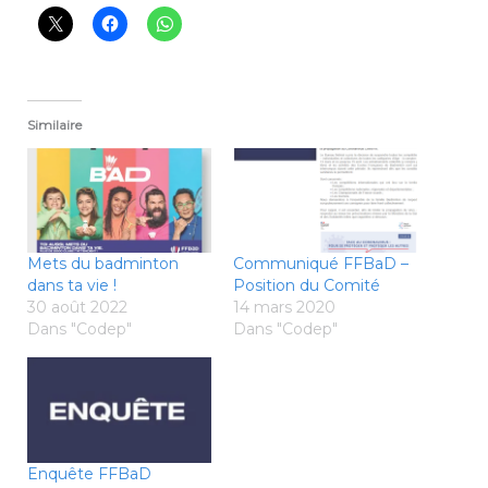
Similaire
Mets du badminton
Communiqué FFBaD –
dans ta vie !
Position du Comité
30 août 2022
14 mars 2020
Dans "Codep"
Dans "Codep"
Enquête FFBaD