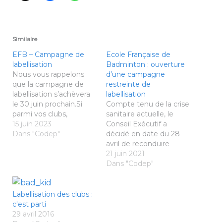
Similaire
EFB – Campagne de
Ecole Française de
labellisation
Badminton : ouverture
Nous vous rappelons
d’une campagne
que la campagne de
restreinte de
labellisation s’achèvera
labellisation
le 30 juin prochain.Si
Compte tenu de la crise
parmi vos clubs,
sanitaire actuelle, le
certains n'ont pas
15 juin 2023
Conseil Exécutif a
encore entamé la
Dans "Codep"
décidé en date du 28
démarche, merci de
avril de reconduire
leur rappeler de
automatiquement les
21 juin 2021
l'effectuer sans tarder.
labels EFB obtenus lors
Dans "Codep"
Un rappel est
de la campagne 2019-
également envoyé à
2020 sans possibilité de
l'ensemble des clubs
modification du
Labellisation des clubs :
entrant dans les critères
nombre d’étoiles. En
c'est parti
et n'ayant pas déposé
conséquence aucune
29 avril 2016