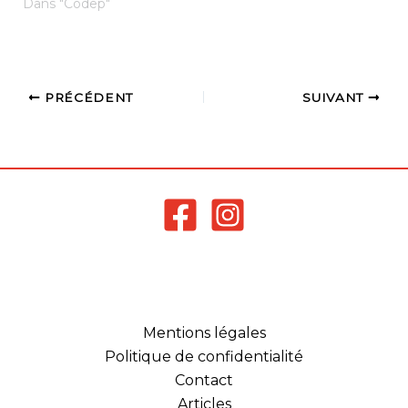
de demande.…
campagne de dépôt de
Dans "Codep"
demande de
labellisation n’a été
ouverte sur…
PRÉCÉDENT
SUIVANT
Mentions légales
Politique de confidentialité
Contact
Articles