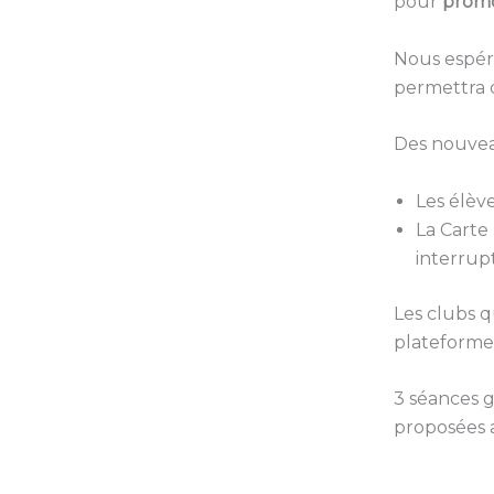
pour
promou
Nous espéro
permettra
Des nouveau
Les élèv
La Carte
interrup
Les clubs qu
plateforme 
3 séances g
proposées 