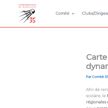
Aller
au
Comité
Clubs/Dirigea
contenu
Carte
dynam
Par
Comité 3
Afin de ren
scolaire, le
régionales