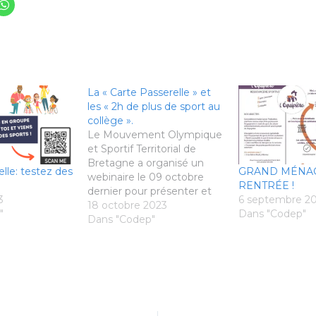
La « Carte Passerelle » et
les « 2h de plus de sport au
collège ».
Le Mouvement Olympique
et Sportif Territorial de
Bretagne a organisé un
lle: testez des
GRAND MÉNA
webinaire le 09 octobre
RENTRÉE !
dernier pour présenter et
3
6 septembre 2
déployer 2 dispositifs sur le
18 octobre 2023
"
Dans "Codep"
territoire breton : La « Carte
Dans "Codep"
Passerelle » et les « 2h de
plus de sport au collège ».
Vous n’avez pas assisté au
webinaire ? Voici le replay !
Voici quelques
informations…