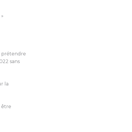
»
y prétendre
2022 sans
r la
 être