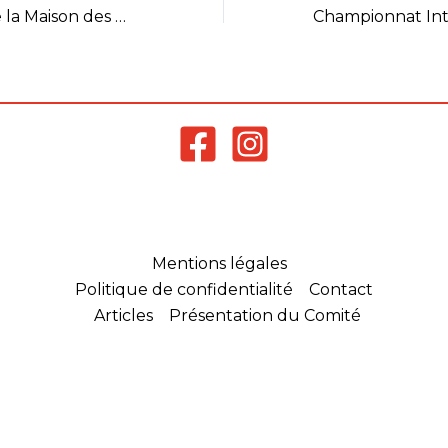
Réouverture de la Maison des Sports
Mentions légales
Politique de confidentialité
Contact
Articles
Présentation du Comité
Comité Départemental d’Ille-et-Vilaine de Badminton
Site web réalisé par
Laurent-webcréation