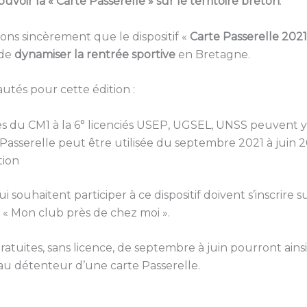
voir la « Carte Passerelle » sur le territoire breton
.
ns sincèrement que le dispositif «
Carte Passerelle
2021
 de
dynamiser la rentrée sportive
en Bretagne.
tés pour cette édition :
es du CM1 à la 6° licenciés USEP, UGSEL, UNSS peuvent 
 Passerelle peut être utilisée du septembre 2021 à juin 
tion
i souhaitent participer à ce dispositif doivent s’inscrire su
« Mon club près de chez moi ».
ratuites, sans licence, de septembre à juin pourront ainsi
au détenteur d’une carte Passerelle.