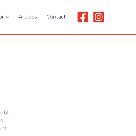
oi
Articles
Contact
public
s
ent