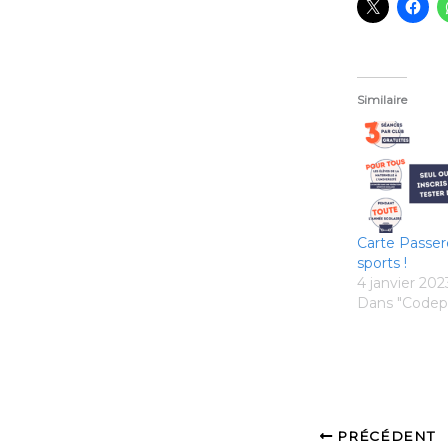
Similaire
Carte Passere
sports !
4 janvier 202
Dans "Codep
PRÉCÉDENT