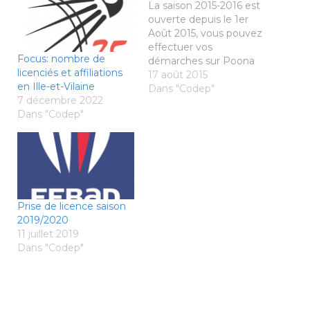
La saison 2015-2016 est
ouverte depuis le 1er
Août 2015, vous pouvez
effectuer vos
Focus: nombre de
démarches sur Poona
licenciés et affiliations
avec vos identifiants de
17 août 2015
en Ille-et-Vilaine
la saison dernière. Le
Dans "Codep"
7 décembre 2022
formulaire de prise de
Dans "Codep"
licence est
téléchargeable sur le
site fédéral,
http://lien.ffbad.org/cust
loads/413769419/FFBaD
_FORMULAIRE_LICEN
CE_2015-
Prise de licence saison
2016_INTERACTIF.pdf
2019/2020
Le certificat médical est
11 juillet 2019
OBLIGATOIRE pour
Dans "Codep"
être licencié à la FFBaD.
Cette saison,…