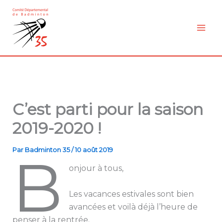
Aller
au
contenu
C’est parti pour la saison
2019-2020 !
Par
Badminton 35
/
10 août 2019
B
onjour à tous,
Les vacances estivales sont bien
avancées et voilà déjà l’heure de
penser à la rentrée.