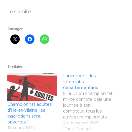
Le Comité
Partager :
Similaire
Lancement des
Interclubs
départementaux
Si la D1 du championnat
mixte compte déjà une
Championnat adultes
journée à son
d’Ille-et-Vilaine: les
compteur, tous les
inscriptions sont
autres championnats
ouvertes !
vont être lancés dès la
4 novembre 2021
18 mars 2026
rentrée. Le 8 novembre
Dans "Codep"