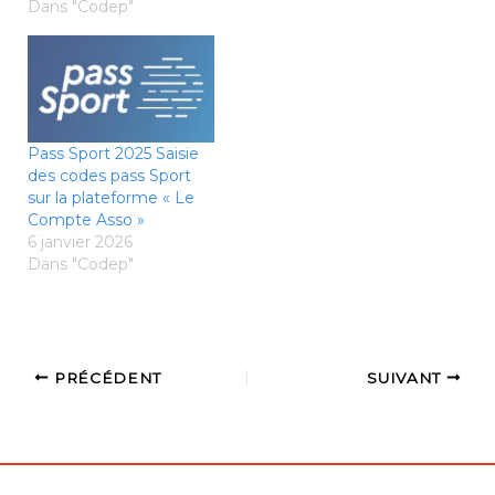
Dans "Codep"
pour les IC mixtes D2-
D3-D4 et D5,
également pour l'IC
Hommes H1-H2 et H3.
Pour les vétérans il
faudra attendre une
semaine
Pass Sport 2025 Saisie
supplémentaire: le…
des codes pass Sport
sur la plateforme « Le
Compte Asso »
6 janvier 2026
Dans "Codep"
PRÉCÉDENT
SUIVANT