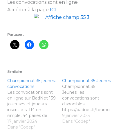
Les convocations sont en ligne.
Accéder à la page
ICI
Partager :
Similaire
Championnat 35 jeunes:
Championnat 35 Jeunes
convocations
Championnat 35
Les convocations sont
Jeunes: les
en ligne sur BadNet 139
convocations sont
joueuses et joueurs
disponibles:
inscrit-e-s: 114 en
https://badnet.fr/tournoi
simple, 44 paires de
/public?eventid=27796
9 janvier 2025
double et 28 paires de
17 janvier 2024
Merci à tous de bien
Dans "Codep"
mixte. Mais qui seront
Dans "Codep"
respecter les horaires