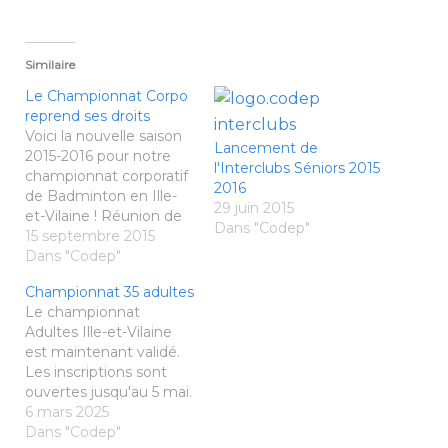
Similaire
Le Championnat Corpo
reprend ses droits
Voici la nouvelle saison
Lancement de
2015-2016 pour notre
l'Interclubs Séniors 2015
championnat corporatif
2016
de Badminton en Ille-
29 juin 2015
et-Vilaine ! Réunion de
Dans "Codep"
préparation : mercredi
15 septembre 2015
30 septembre 2015 - de
Dans "Codep"
20H30 à 21h30 (ou plus
Championnat 35 adultes
si nécessaire …) - Salle
Le championnat
n°4 de la Maison des
Adultes Ille-et-Vilaine
sports, 13bis Avenue de
est maintenant validé.
Cucillé à Rennes Nous
Les inscriptions sont
débattrons de la
ouvertes jusqu'au 5 mai.
nouvelle saison et…
Avant de vous inscrire
6 mars 2025
(https://badnet.fr/tourno
Dans "Codep"