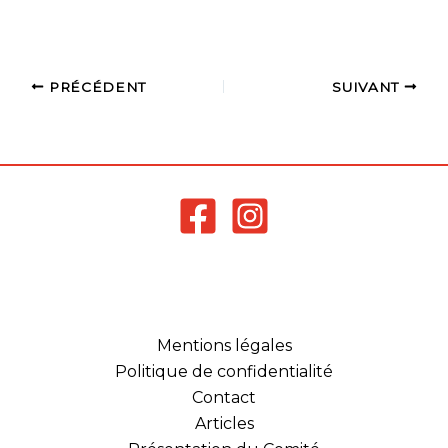
i/public?eventid=29281 ),
notez les précisions
suivantes : * Le comité
a travaillé sur les tarifs
d'inscription attractifs
PRÉCÉDENT
SUIVANT
avec 1 tableau à 12 € et
les 2 tableaux à 14 €. *
Attention,…
Mentions légales
Politique de confidentialité
Contact
Articles