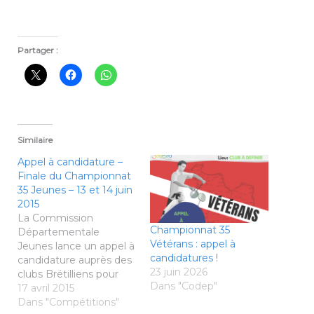
Partager :
Similaire
Appel à candidature –
Finale du Championnat
35 Jeunes – 13 et 14 juin
2015
La Commission
Championnat 35
Départementale
Vétérans : appel à
Jeunes lance un appel à
candidatures !
candidature auprès des
23 juin 2026
clubs Brétilliens pour
Dans "Codep"
accueillir la Finale du
17 avril 2015
Championnat d’Ille-et-
Dans "Compétitions"