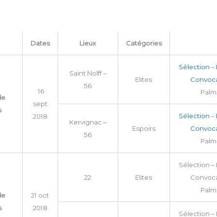
Dates
Lieux
Catégories
Sélection
–
Saint Nolff –
Elites
Convoca
56
16
Palm
de
sept
s
Sélection
–
2018
Kervignac –
Espoirs
Convoca
56
Palm
Sélection – 
22
Elites
Convoca
Palm
de
21 oct
s
2018
Sélection – 