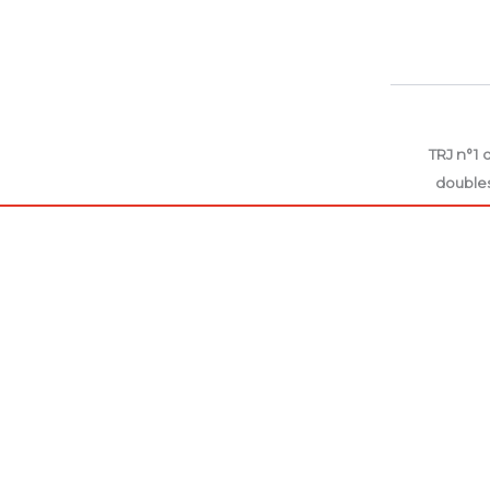
TRJ n°1 
double
TRJ n°2 
double
CHAMPIO
DE