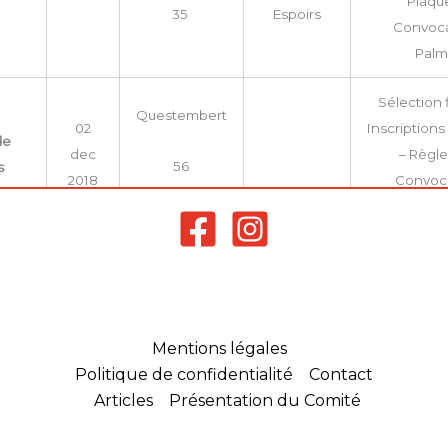
Plaque
35
Espoirs
Convoca
Palm
Sélection f
Questembert
02
Inscriptions
de
dec
– Règl
56
s
2018
Convoca
Palm
Sélection -I
de
03 fev
35
Plaque
s
2019
Convo
Mentions légales
NNAT
Politique de confidentialité
Contact
09 et
Sélection – 
Articles
Présentation du Comité
10
Convoca
mars
Palm