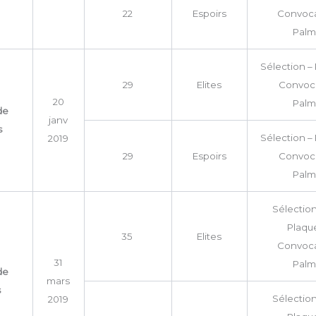
22
Espoirs
Convoca
Palm
Sélection – 
29
Elites
Convoca
20
Palm
de
janv
s
Sélection – 
2019
29
Espoirs
Convoca
Palm
Sélection
Plaque
35
Elites
Convoca
31
Palm
de
mars
s
Sélection
2019