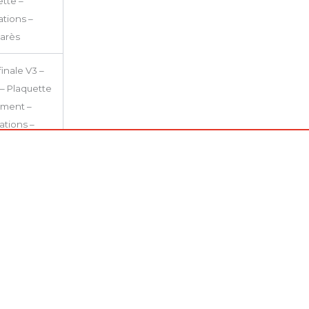
tte –
tions –
arès
inale V3 –
 – Plaquette
ement –
tions –
arès
nscriptions-
tte –
cation
Plaquette –
tions –
arès