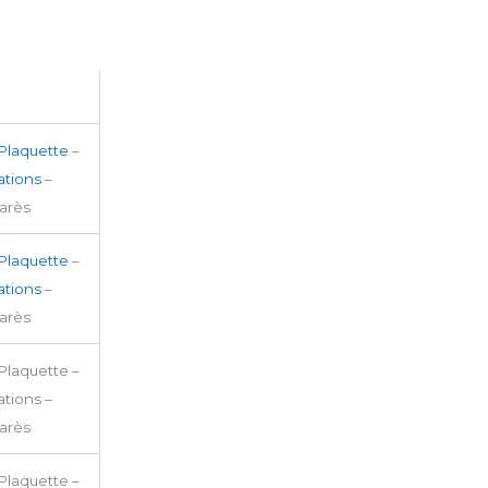
Plaquette
–
tions
–
arès
Plaquette
–
tions
–
arès
Plaquette –
tions –
arès
Plaquette –