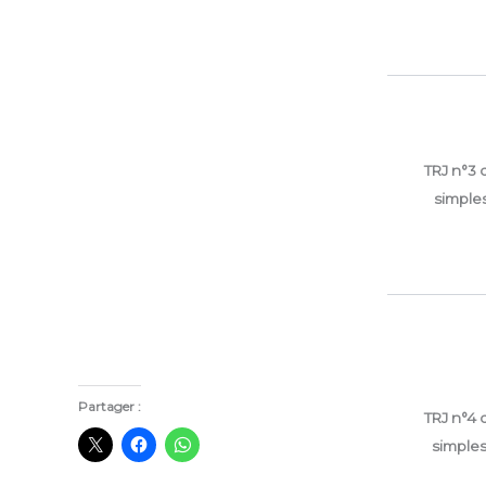
TRJ n°3 
simple
Partager :
TRJ n°4 
simple