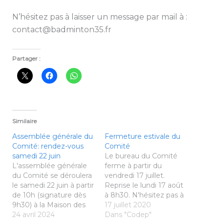
N’hésitez pas à laisser un message par mail à :
contact@badminton35.fr
Partager :
Similaire
Assemblée générale du
Fermeture estivale du
Comité: rendez-vous
Comité
samedi 22 juin
Le bureau du Comité
L'assemblée générale
ferme à partir du
du Comité se déroulera
vendredi 17 juillet.
le samedi 22 juin à partir
Reprise le lundi 17 août
de 10h (signature dès
à 8h30. N'hésitez pas à
9h30) à la Maison des
nous envoyer un
17 juillet 2020
sports de Rennes. Les
24 avril 2024
message sur
Dans "Codep"