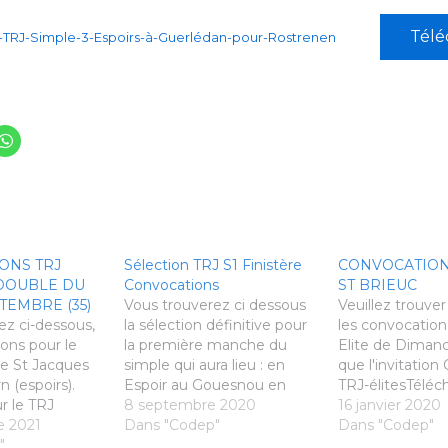
Télé
-TRJ-Simple-3-Espoirs-à-Guerlédan-pour-Rostrenen
ONS TRJ
Sélection TRJ S1 Finistère
CONVOCATION 
 DOUBLE DU
Convocations
ST BRIEUC
PTEMBRE (35)
Vous trouverez ci dessous
Veuillez trouver
ez ci-dessous,
la sélection définitive pour
les convocation
ons pour le
la première manche du
Elite de Dimanc
e St Jacques
simple qui aura lieu : en
que l'invitation
rn (espoirs).
Espoir au Gouesnou en
TRJ-élitesTéléc
r le TRJ
Elite au Relecq Kerhuon
8 septembre 2020
invitTélécharge
16 janvier 2020
 Grégoire. Les
e 2021
ConvocationsTRJ-
Dans "Codep"
Dans "Codep"
itaires sont
"
Elite_V2Télécharger