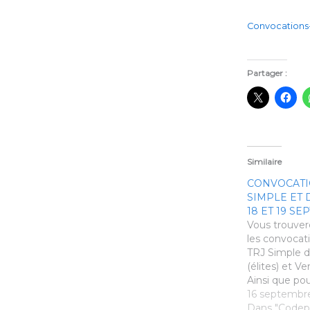
Convocations
Partager :
Similaire
CONVOCATI
SIMPLE ET
18 ET 19 SE
Vous trouver
les convocati
TRJ Simple d
(élites) et Ve
Ainsi que pou
Double de St
16 septembr
consignes san
Dans "Codep