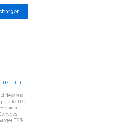
charger
TRJ ELITE
 ci dessous
 pour le TRJ
he ainsi
 Convocs-
harger TRJ-
r