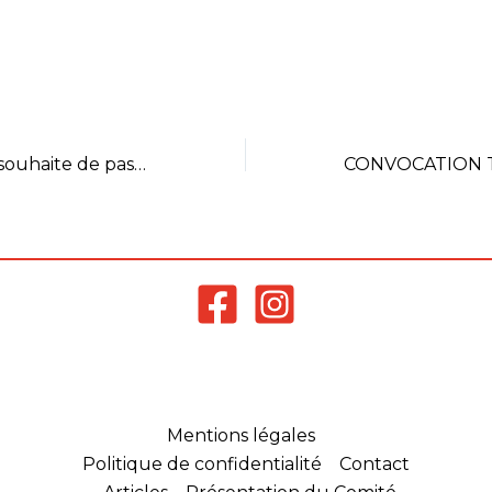
vocations,
CONVOCATION-TRJ-S1-
 vouloirs les
ESPOIR-
vement. Restant
GOUESNOUTélécharger
t bonne
Sélection-Finale-Ligue-TRJ-
 LA
S1-13-sept-2020Télécharger
N JEUNES DU
Invitation-TRJ-espoir-
ons-TRJ-
BadagouesnouTélécharger
Le Comité vous souhaite de passer de joyeuses fêtes
ITE-ST-
TOURNOI-JEUNE-09-
Télécharger…
2020-1Télécharger
Protocole-sanitaire-V1-
7Télécharger
Mentions légales
Politique de confidentialité
Contact