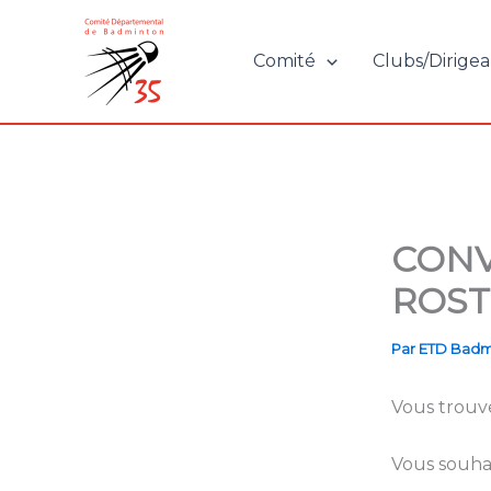
Aller
au
Comité
Clubs/Dirigea
contenu
CONV
ROS
Par
ETD Badm
Vous trouv
Vous souha