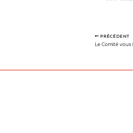
dans les con
merci de bien
lire attenti
disponible e
compétition
COMMISSIO
PRÉCÉDENT
35 Convocati
SIMPLE-1-EL
Jacques-V1-1