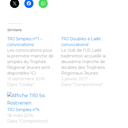
Similaire
TRJ Simples n°1 –
TRJ Doubles à Laillé :
convocations
convocations!
Les convocations pour
Le club de l'US Laillé
la première manche de
badminton accueille la
simples du Trophée
deuxième manche de
Régional Jeunes sont
doubles des Trophées
disponibles ICI
Régionaux Jeunes
15 septembre 2016
dimanche 8 janvier
3 janvier 2017
Dans "Codep"
2017. Les convocations
Dans "Compétitions"
sont désormais
connues. + d'infos ICI
TRJ Simples n°4
18 mars 2016
Dans "Compétitions"