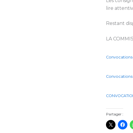
Les consign
lire attent
Restant di
LA COMMIS
Convocations-
Convocations-
CONVOCATION
Partager :