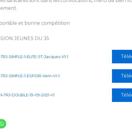
es sanitaires sont dans les convocations, merci de bien vo
ivement.
sponible et bonne compétition
SION JEUNES DU 35
Télé
TRJ-SIMPLE-1-ELITE-ST-Jacques-V1-1
Télé
TRJ-SIMPLE-1-ESPOIR-Vern-V1-1
Télé
-TRJ-DOUBLE-19-09-2021-V1