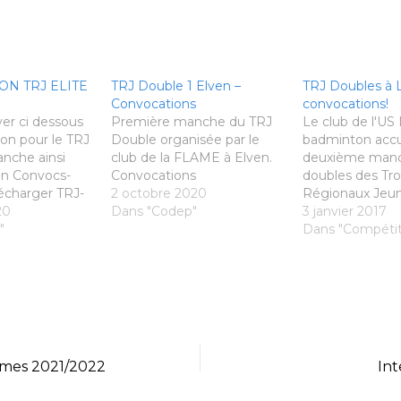
N TRJ ELITE
TRJ Double 1 Elven –
TRJ Doubles à La
Convocations
convocations!
ver ci dessous
Première manche du TRJ
Le club de l'US L
ion pour le TRJ
Double organisée par le
badminton accue
anche ainsi
club de la FLAME à Elven.
deuxième man
ion Convocs-
Convocations
doubles des Tr
lécharger TRJ-
2 octobre 2020
Régionaux Jeu
ger
20
Dans "Codep"
dimanche 8 janv
3 janvier 2017
"
Les convocatio
Dans "Compétit
désormais conn
d'infos ICI
mes 2021/2022
Int