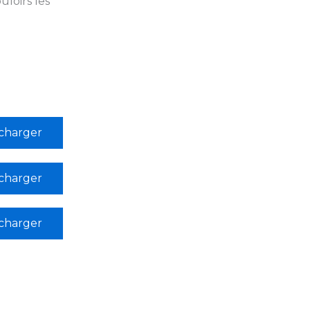
uloirs les
charger
charger
charger