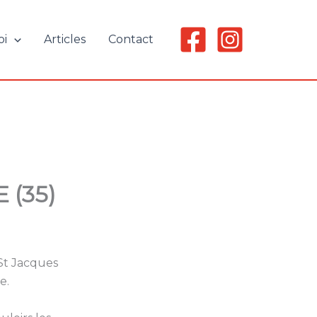
oi
Articles
Contact
 (35)
 St Jacques
e.