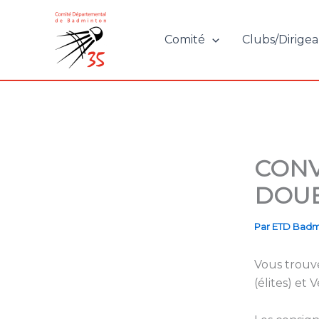
Aller
au
Comité
Clubs/Dirigea
contenu
CONV
DOUB
Par
ETD Badm
Vous trouve
(élites) et