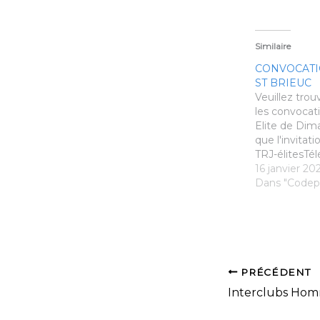
Similaire
CONVOCATIO
ST BRIEUC
Veuillez trou
les convocat
Elite de Dim
que l'invitat
TRJ-élitesTé
invitTéléchar
16 janvier 20
Dans "Codep
PRÉCÉDENT
Interclubs Hom