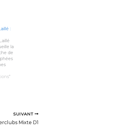
illé :
aillé
ille la
che de
ophées
nes
ier 2017.
ns sont
ions"
ues. +
SUIVANT
erclubs Mixte D1