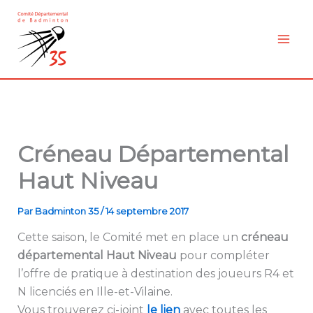
Aller
au
contenu
Créneau Départemental
Haut Niveau
Par
Badminton 35
/
14 septembre 2017
Cette saison, le Comité met en place un
créneau
départemental Haut Niveau
pour compléter
l’offre de pratique à destination des joueurs R4 et
N licenciés en Ille-et-Vilaine.
Vous trouverez ci-joint
le lien
avec toutes les