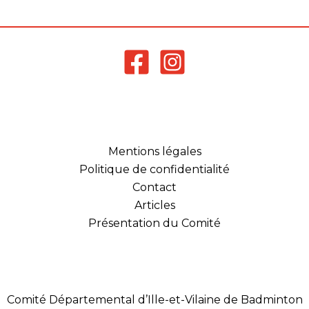
dispositifs de formation,
l’offre de services de
l’AFDAS ainsi que les
modalités de
financement associées
pour votre structure.
Les prochaines…
Mentions légales
Politique de confidentialité
Contact
Articles
Présentation du Comité
Comité Départemental d’Ille-et-Vilaine de Badminton