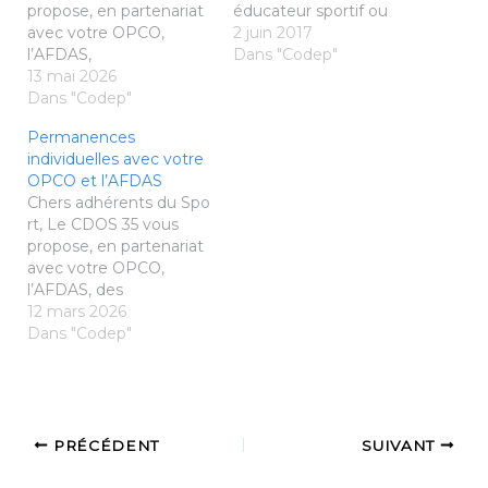
propose, en partenariat
éducateur sportif ou
avec votre OPCO,
une éducatrice sportive
2 juin 2017
l’AFDAS,
badminton pour des
Dans "Codep"
des permanences
13 mai 2026
interventions
individuelles organisées
Dans "Codep"
d’entraînements dans
directement à la Maison
les clubs du 35 à
Permanences
Départementale
compter du 15
individuelles avec votre
des Sports de Rennes.
septembre 2017.
OPCO et l’AFDAS
Corinne MALABEUF,
Missions principales :
Chers adhérents du Spo
Conseillère Emploi
Préparation et
rt, Le CDOS 35 vous
Formation Experte,
encadrement de
propose, en partenariat
vous présentera les
créneaux compétiteurs
avec votre OPCO,
dispositifs de formation,
et non compétiteurs,
l’AFDAS, des
l’offre de services de
jeunes ou adultes dans
permanences
12 mars 2026
l’AFDAS ainsi que les
les clubs du
individuelles organisées
Dans "Codep"
modalités de
département Aide…
directement à la Maison
financement associées
Départementale
pour votre structure.
des Sports de Rennes.
La prochaine
Corinne MALABEUF,
permanence est…
Conseillère Emploi
PRÉCÉDENT
SUIVANT
Formation Experte,
vous présentera les