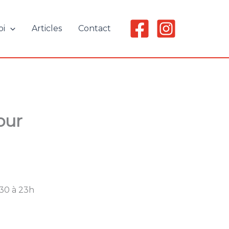
oi
Articles
Contact
our
h30 à 23h