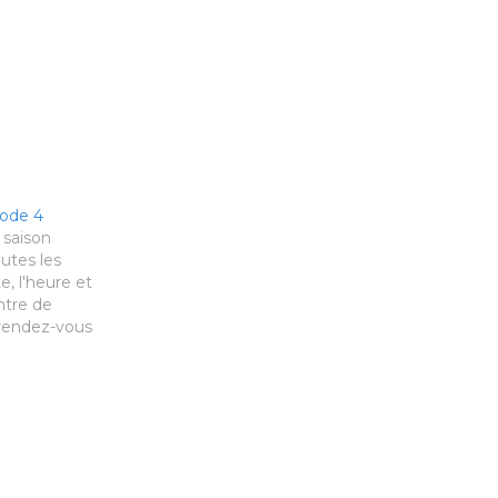
sode 4
" saison
utes les
ate, l'heure et
ntre de
 rendez-vous
nous propose
à partir de
e de la
 attend
, comme à
 avec un…