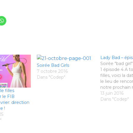
Lady Bad – épi
Soirée "bad girl
Soirée Bad Girls
1 épisode 4 A to
7 octobre 2016
filles, voici la d
Dans "Codep"
le lieu de renco
notre prochain
e filles
filles. Betton 
13 juin 2016
 le FIB
le lundi 27 juin, 
Dans "Codep"
vrier: direction
19h au complex
e !
Touche On vous
25
nombreuses et
"
chaque soirée,