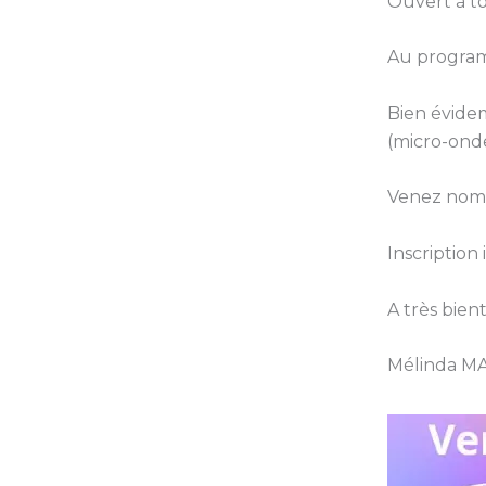
Ouvert à to
Au program
Bien évide
(micro-onde
Venez nomb
Inscription i
A très bien
Mélinda MA