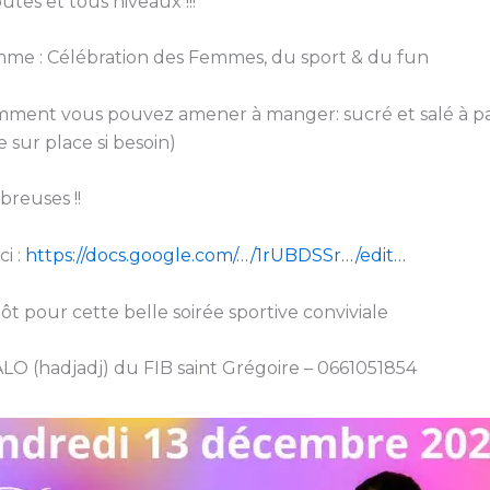
utes et tous niveaux !!!
me : Célébration des Femmes, du sport & du fun
mment vous pouvez amener à manger: sucré et salé à pa
 sur place si besoin)
reuses !!
ci :
https://docs.google.com/…/1rUBDSSr…/edit…
tôt pour cette belle soirée sportive conviviale
LO (hadjadj) du FIB saint Grégoire – 0661051854