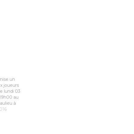
nise un
x joueurs
e lundi 03
 19h00 au
ulieu à
es infos ICI
016