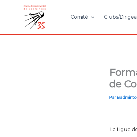
Aller
au
Comité
Clubs/Dirigea
contenu
Forma
de Co
Par
Badminto
La Ligue d