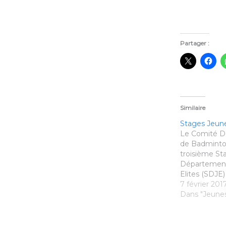
Partager :
Similaire
Stages Jeune
Le Comité D
de Badminto
troisième St
Département
Elites (SDJE)
2016/2017, o
7 février 201
catégories m
Dans "Jeune
poussin/ben
Il se dérouler
février à la s