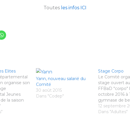
Toutes
les infos ICI
s Elites
Stage Corpo
épartemental
Le Comité orga
Yann, nouveau salarié du
n organise son
stage ouvert au
Comité
age
FFBaD "corpo" l
30 août 2015
al Jeunes
octobre 2016 à
Dans "Codep"
 de la saison
gymnase de bea
uvert aux
7
Rennes. Toutes l
12 septembre 2
inibad-
s"
Dans "Adultes"
jamin/minime.
a les 13,14 et 14
alle Arena de