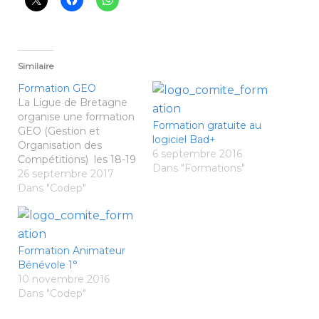
Similaire
Formation GEO
La Ligue de Bretagne
organise une formation
Formation gratuite au
GEO (Gestion et
logiciel Bad+
Organisation des
6 septembre 2016
Compétitions) les 18-19
Dans "Formations"
novembre 2017 à
26 septembre 2017
Rennes. Vous trouverez
Dans "Codep"
ci-joint : le courrier
d'invitation la fiche de
candidature la fiche
sanitaire /autorisation
Formation Animateur
parentale pour les
Bénévole 1°
mineurs Merci de
10 novembre 2016
relayer l'information aux
Dans "Codep"
licenciés de votre club
susceptibles d'être