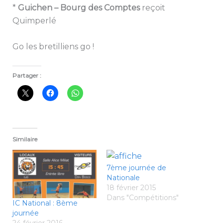
*
Guichen – Bourg des Comptes
reçoit
Quimperlé
Go les bretilliens go !
Partager :
Similaire
7ème journée de
Nationale
18 février 2015
Dans "Compétitions"
IC National : 8ème
journée
24 février 2016