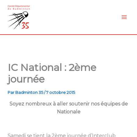
Aller
au
contenu
IC National : 2ème
journée
Par
Badminton 35
/
7 octobre 2015
Soyez nombreux à aller soutenir nos équipes de
Nationale
Samedi se tient la 2ème journée d’Interclub