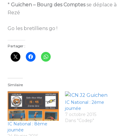
*
Guichen – Bourg des Comptes
se déplace à
Rezé
Go les bretilliens go !
Partager :
Similaire
IC National : 2ème
journée
7 octobre 2015
Dans "Codep"
IC National : 8ème
journée
24 février 2016