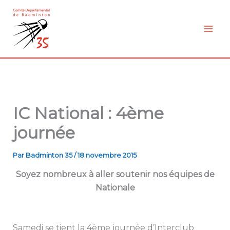
Aller
au
contenu
IC National : 4ème
journée
Par
Badminton 35
/
18 novembre 2015
Soyez nombreux à aller soutenir nos équipes de
Nationale
Samedi se tient la 4ème journée d’Interclub