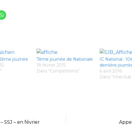
: 2ème journée
7ème journée de Nationale
IC National : 1
15
18 février 2015
dernière journé
"
Dans "Compétitions"
6 avril 2016
Dans "Interclub
– SSJ – en février
Appel