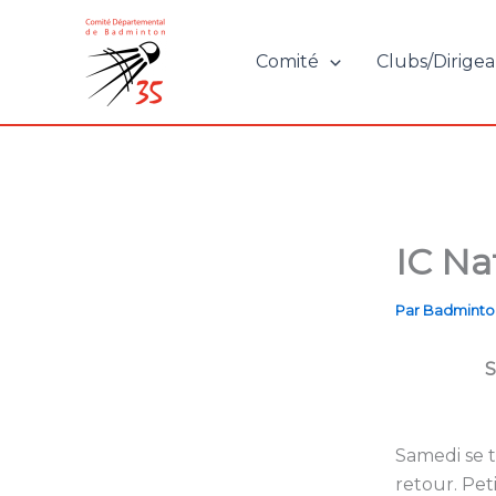
Aller
au
Comité
Clubs/Dirigea
contenu
IC Na
Par
Badminto
S
Samedi se t
retour. Pet