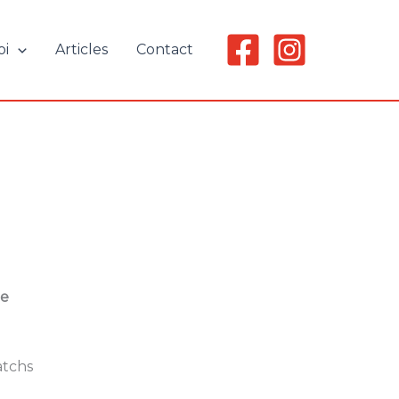
oi
Articles
Contact
le
atchs