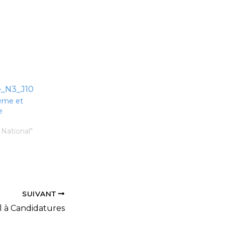
0ème et
e
 National"
SUIVANT
 à Candidatures