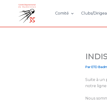
Aller
au
Comité
Clubs/Dirigea
contenu
INDI
Par
ETD Badm
Suite à un
notre ligne 
Nous somme