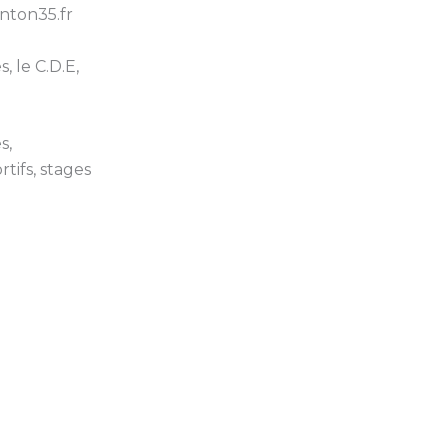
nton35.fr
, le C.D.E,
s,
ifs, stages