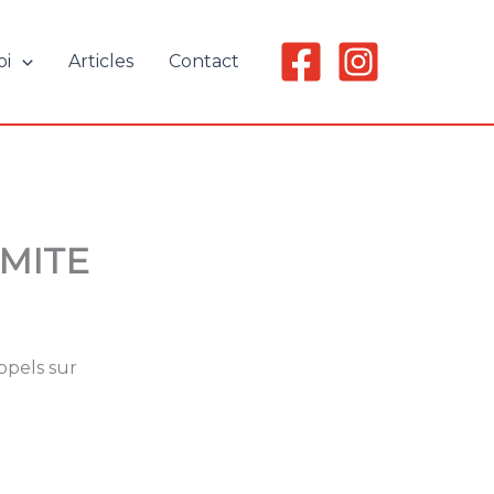
oi
Articles
Contact
OMITE
ppels sur