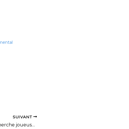
mental
SUIVANT
IC Vétérans: Recherche joueuse-s V2 ou +