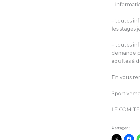
– informati
– toutes inf
les stages
–
toutes in
demande po
adultes à
En vous re
Sportivem
LE COMITE
Partager :