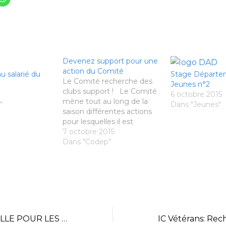
Devenez support pour une
action du Comité
u salarié du
Stage Départe
Le Comité recherche des
Jeunes n°2
clubs support ! Le Comité
6 octobre 2015
mène tout au long de la
"
Dans "Jeunes"
saison différentes actions
pour lesquelles il est
nécessaire d'avoir un club
7 octobre 2015
support : - Plateaux
Dans "Codep"
minibads 7 novembre 2015
16 janvier 2016 19 mars 2016
14 mai 2016 Page dédiée
avec toutes les…
BONNE NOUVELLE POUR LES LICENCIES DU 35: LA FACULTE LIBRE D’ETIOPATHIE DE BRETAGNE EST DE RETOUR POUR PRENDRE SOIN DE VOUS !