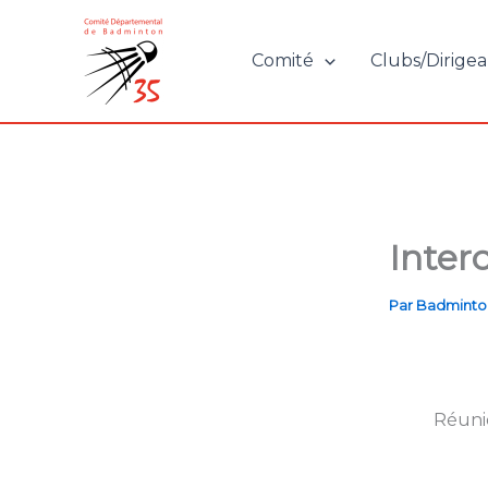
Aller
au
Comité
Clubs/Dirigea
contenu
Inter
Par
Badminto
Réunio