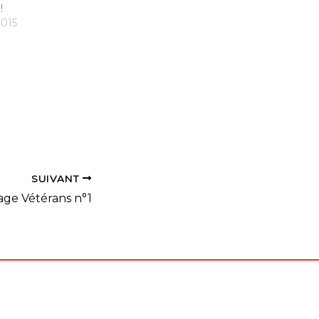
!
2015
SUIVANT
age Vétérans n°1