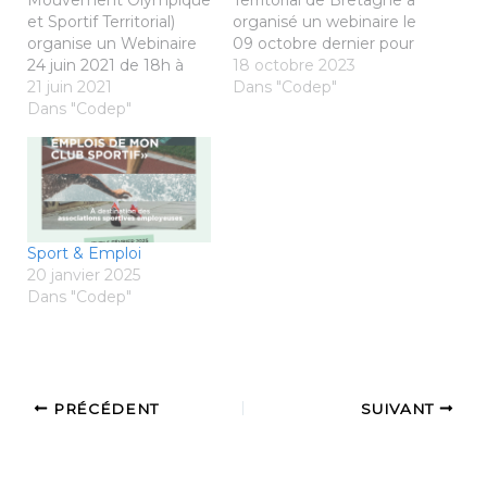
Mouvement Olympique
Territorial de Bretagne a
et Sportif Territorial)
organisé un webinaire le
organise un Webinaire
09 octobre dernier pour
24 juin 2021 de 18h à
présenter et déployer 2
18 octobre 2023
20h : C’est la reprise !
21 juin 2021
dispositifs sur le
Dans "Codep"
Quelle place pour le
Dans "Codep"
territoire breton : La
sport en France ?
« Carte Passerelle » et
Contexte :Les
les « 2h de plus de sport
nouvelles pratiques
au collège ». Vous
sportives émergentes
n’avez pas assisté au
depuis plusieurs années,
webinaire ? Voici le
les conséquences de la
replay ! Voici quelques
Sport & Emploi
crise sanitaire, ainsi que
informations…
20 janvier 2025
les questions de santé
Dans "Codep"
et d’environnement…
PRÉCÉDENT
SUIVANT