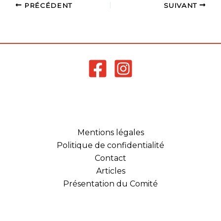
conséquence aucune
PRÉCÉDENT
SUIVANT
campagne de dépôt de
demande de
labellisation n’a été
ouverte sur…
Mentions légales
Politique de confidentialité
Contact
Articles
Présentation du Comité