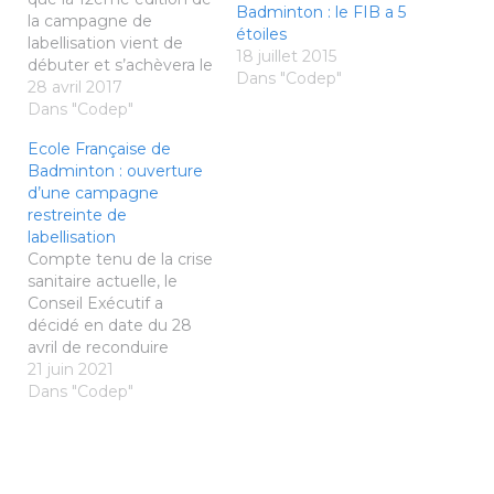
Badminton : le FIB a 5
la campagne de
étoiles
labellisation vient de
18 juillet 2015
débuter et s’achèvera le
Dans "Codep"
30 juin prochain. Seuls
28 avril 2017
les clubs s’intéressant à
Dans "Codep"
la formation des jeunes
Ecole Française de
joueurs peuvent
Badminton : ouverture
prétendre à ce label.
d’une campagne
Pendant cette période
restreinte de
les clubs affiliés à la
labellisation
FFBaD sont invités à
Compte tenu de la crise
faire leur…
sanitaire actuelle, le
Conseil Exécutif a
décidé en date du 28
avril de reconduire
automatiquement les
21 juin 2021
labels EFB obtenus lors
Dans "Codep"
de la campagne 2019-
2020 sans possibilité de
modification du
nombre d’étoiles. En