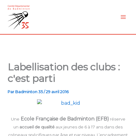
Aller
au
contenu
Labellisation des clubs :
c'est parti
Par
Badminton 35
/
29 avril 2016
Ecole Française de Badminton (EFB)
Une
réserve
un
accueil de qualité
aux jeunes de 6 à 17 ans dans des
créneaux spécifiques par âge et par niveau. L’encadrement