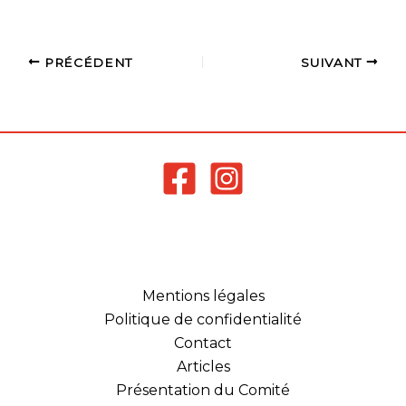
Pour rappel : Le
Championnat de
Bretagne Jeunes
concerne les Poussins,
PRÉCÉDENT
SUIVANT
Benjamins, Minimes,
Cadets et Juniors. Les
joueurs peuvent
s'inscrire sur…
Mentions légales
Politique de confidentialité
Contact
Articles
Présentation du Comité