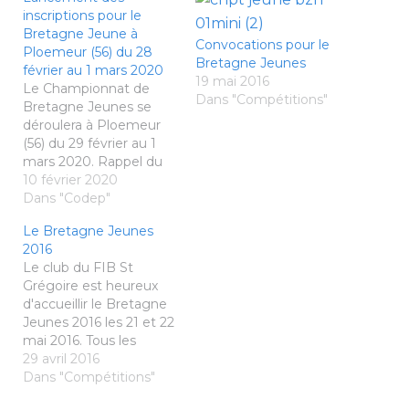
inscriptions pour le
Bretagne Jeune à
Convocations pour le
Ploemeur (56) du 28
Bretagne Jeunes
février au 1 mars 2020
19 mai 2016
Le Championnat de
Dans "Compétitions"
Bretagne Jeunes se
déroulera à Ploemeur
(56) du 29 février au 1
mars 2020. Rappel du
Règlement de la
10 février 2020
Compétition Le
Dans "Codep"
Championnat de
Le Bretagne Jeunes
Bretagne Jeunes
2016
concerne les Poussins,
Le club du FIB St
Benjamins, Minimes,
Grégoire est heureux
Cadets et Juniors. Les
d'accueillir le Bretagne
joueurs peuvent
Jeunes 2016 les 21 et 22
s'inscrire sur les 3
mai 2016. Tous les
tableaux dans la même
documents utiles
29 avril 2016
catégorie. En Simple :
arriveront la semaine
Dans "Compétitions"
12 joueurs…
prochaine (début mai).