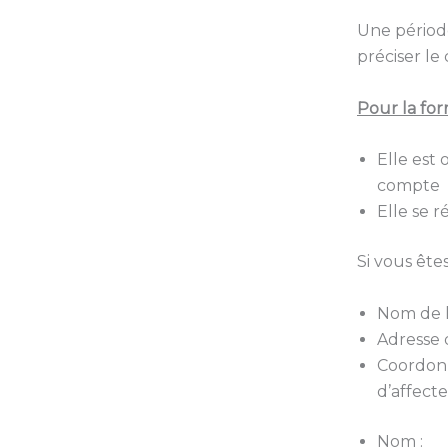
Une période
préciser le
Pour la for
Elle est 
compte
Elle se r
Si vous ête
Nom de l
Adresse d
Coordonn
d’affecte
Nom :