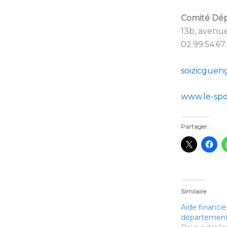
Comité Dépa
13b, avenu
02.99.54.67
soizicgue
www.le-sp
Partager :
Similaire
Aide financiè
département