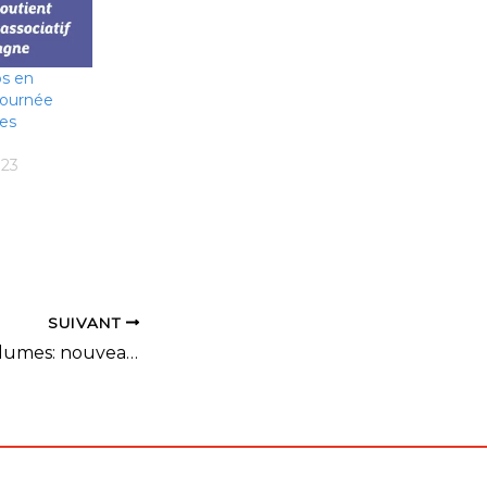
s en
 journée
des
023
SUIVANT
1 bouchon & 16 plumes: nouveau label décerné par la ligue de Bretagne