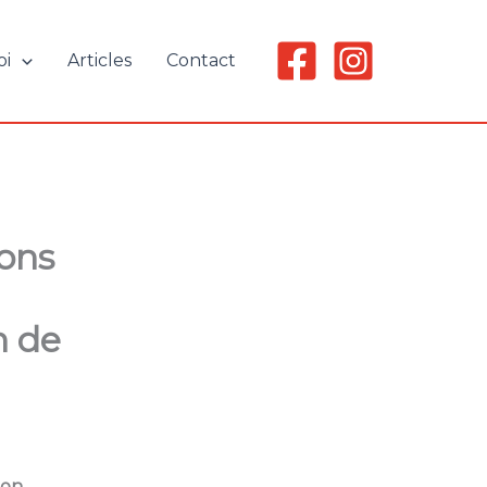
oi
Articles
Contact
ons
n de
non