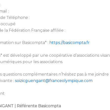
:
ail :
de Téléphone :
e occupé
 la Fédération Française affiliée :
rmation sur Basicompta* :
https://basicompta.fr
 est développé par une coopérative d’associations visan
numériques pour les associations.
 questions complémentaires n’hésitez pas à me joindre 
uivante :
soizicguengant@franceolympique.com
ent
NGANT | Référente Basicompta