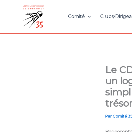
Aller
au
Comité
Clubs/Dirigea
contenu
Le CD
un lo
simpl
trésor
Par
Comité 3
Basicompta*