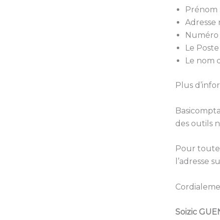
Prénom 
Adresse m
Numéro 
Le Post
Le nom de
Plus d’info
Basicompta*
des outils 
Pour toutes
l’adresse s
Cordialem
Soizic GUE