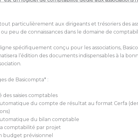
e tout particulièrement aux dirigeants et trésoriers des as
s ou peu de connaissances dans le domaine de comptabili
 ligne spécifiquement conçu pour les associations, Basi
tisera l’édition des documents indispensables à la bon
sociation.
es de Basicompta* :
é des saisies comptables
automatique du compte de résultat au format Cerfa (d
ons)
automatique du bilan comptable
la comptabilité par projet
n budget prévisionnel