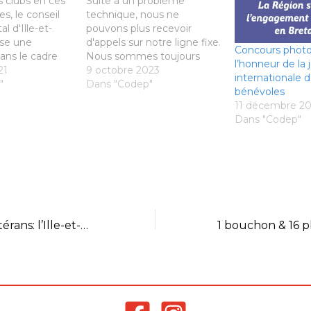
s clubs en ces
Suite à un problème
es, le conseil
technique, nous ne
 d'Ille-et-
pouvons plus recevoir
ose une
d'appels sur notre ligne fixe.
Concours photo
ans le cadre
Nous sommes toujours
l’honneur de la
soutien
21
joignables aux adresses
9 octobre 2023
internationale 
 COVID 19. Les
"
habituelles: - informations
Dans "Codep"
bénévoles
Association
générales, interclubs,
11 décembre 2
 social est en
comptabilité à
Dans "Codep"
e. Perte de
contact@badminton35.fr -
 la crise
toutes informations
au moins 3 000
concernant les jeunes, la
formation, le scolaires, le
C.D.E, les stages jeunes à
etd@badminton35.fr -
toutes informations
concernant…
Intercomités Vétérans: l’Ille-et-Vilaine revient vainqueur !