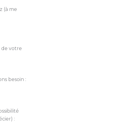
ez (à me
e de votre
ns besoin :
sibilité
cier) :