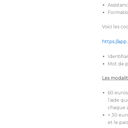
Assistan
Formatio
Voici les c
https://app
Identifia
Mot de p
Les modalit
60 euros 
l’aide q
chaque 
+ 30 eur
et le pa