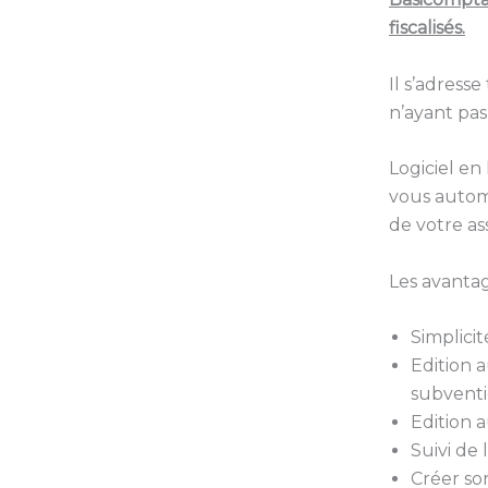
fiscalisés.
Il s’adress
n’ayant pa
Logiciel en
vous automa
de votre as
Les avantag
Simplicit
Edition 
subventi
Edition 
Suivi de 
Créer so