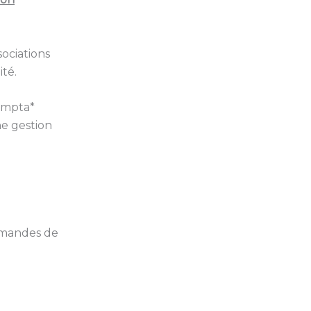
sociations
té.
compta*
ne gestion
emandes de