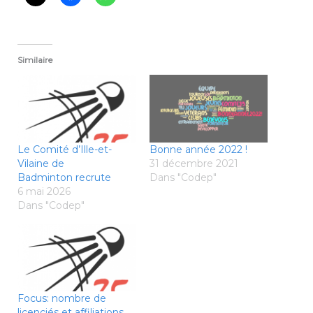
Similaire
Le Comité d’Ille-et-
Bonne année 2022 !
Vilaine de
31 décembre 2021
Badminton recrute
Dans "Codep"
6 mai 2026
Dans "Codep"
Focus: nombre de
licenciés et affiliations