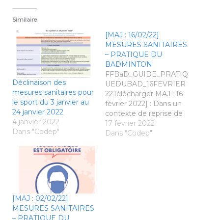
Similaire
[MAJ : 16/02/22]
MESURES SANITAIRES
– PRATIQUE DU
BADMINTON
FFBaD_GUIDE_PRATIQ
Déclinaison des
UEDUBAD_16FEVRIER
mesures sanitaires pour
22Télécharger MAJ : 16
le sport du 3 janvier au
février 2022] : Dans un
24 janvier 2022
contexte de reprise de
4 janvier 2022
l’épidémie de Covid-19,
17 février 2022
Dans "Codep"
le Gouvernement a
Dans "Codep"
acté un certains
nombre de mesures de
nature à limiter la
propagation du virus.
Toutes les personnes
âgées d’au moins 12 ans
[MAJ : 02/02/22]
et 2 mois, souhaitant
MESURES SANITAIRES
accéder aux ERP de
– PRATIQUE DU