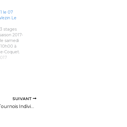
1 le 07
Vezin Le
 3 stages
saison 2017-
 le samedi
 10h00 à
Le-Coquet.
ratuite, a
2017
la détection
sins et
rs nés en
après)
ns de vos
nce…
SUIVANT
Règlement des Tournois Individuels Jeunes 2017-2018