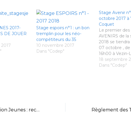
Stage Avenir n°
octobre 2017 à 
Coquet
NES 2017-
Stage espoirs n°1 : un bon
Le premier des
US DE JOUER
tremplin pour les néo-
AVENIRS de la 
compétiteurs du 35
2018 se tiendra
 2017
10 novembre 2017
07 octobre , de
"
Dans "Codep"
16h00 à Vezin-
Cette journée, g
18 septembre 
pour vocation, 
Dans "Codep"
des jeunes Pous
Minibads (joueu
2008, 2009 et 
licenciés au sei
clubs. La prése
Stage de détection Jeunes : recherche encadrant