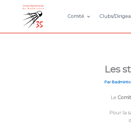
Aller
au
Comité
Clubs/Dirigea
contenu
Les s
Par
Badminto
Le
Comit
Pour la s
d