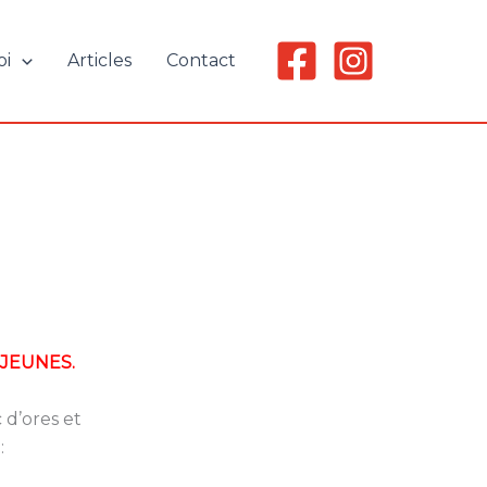
oi
Articles
Contact
JEUNES.
 d’ores et
 :