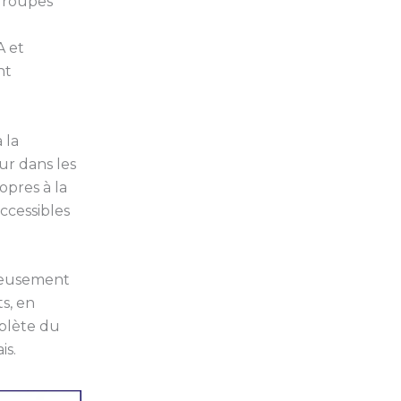
 groupes
A et
nt
 la
ur dans les
opres à la
ccessibles
uleusement
s, en
mplète du
is.