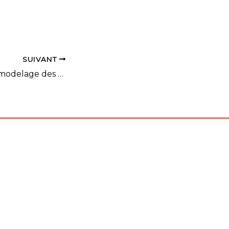
 gymnases.
 pris
e ces
tendons les
SUIVANT
IC Hommes – Remodelage des poules