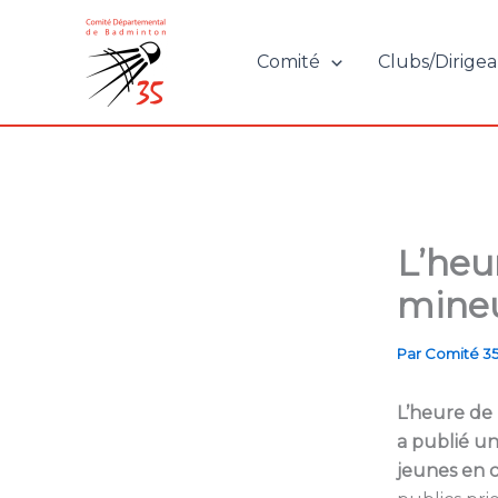
Aller
au
Comité
Clubs/Dirigea
contenu
L’heu
mineu
Par
Comité 3
L’heure de 
a publié u
jeunes en c