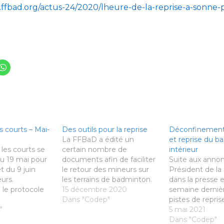
.ffbad.org/actus-24/2020/lheure-de-la-reprise-a-sonne-
s courts – Mai-
Des outils pour la reprise
Déconfinement 
La FFBaD a édité un
et reprise du 
 les courts se
certain nombre de
intérieur
 du 19 mai pour
documents afin de faciliter
Suite aux anno
t du 9 juin
le retour des mineurs sur
Président de la
urs.
les terrains de badminton.
dans la presse e
 le protocole
Vous pouvez les retrouver
15 décembre 2020
semaine dernièr
Guide de reprise
directement en cliquant sur
Dans "Codep"
pistes de reprise
n, Protocole
"
ce lien. Les voici ici
évoquant les da
5 mai 2021
îte à outils
également: Courrier
mai et du 9 jui
Dans "Codep"