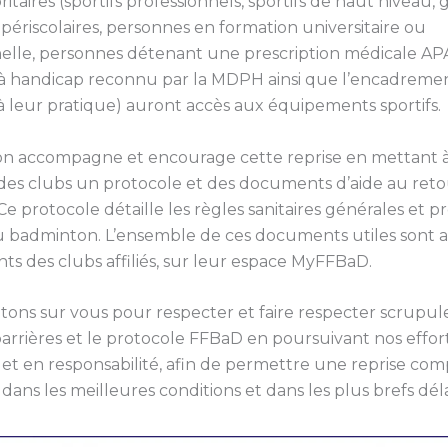
ritaires (sportifs professionnels, sportifs de haut niveau,
t périscolaires, personnes en formation universitaire ou
nelle, personnes détenant une prescription médicale AP
à handicap reconnu par la MDPH ainsi que l’encadreme
à leur pratique) auront accès aux équipements sportifs.
ion accompagne et encourage cette reprise en mettant à
 des clubs un protocole et des documents d’aide au reto
e protocole détaille les règles sanitaires générales et pr
u badminton. L’ensemble de ces documents utiles sont a
nts des clubs affiliés, sur leur espace MyFFBaD.
ons sur vous pour respecter et faire respecter scrup
barrières et le protocole FFBaD en poursuivant nos effort
et en responsabilité, afin de permettre une reprise co
ans les meilleures conditions et dans les plus brefs déla