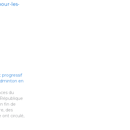
pour-les-
progressif
badminton en
nces du
 République
n fin de
e, des
 ont circulé,
tes du 19
n pour un