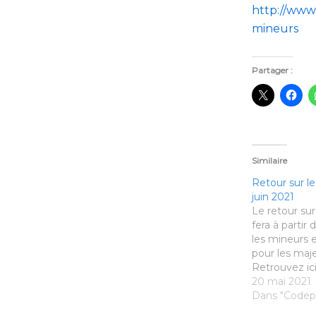
http://www
mineurs
Partager :
Similaire
Retour sur le
juin 2021
Le retour sur
fera à partir
les mineurs e
pour les maje
Retrouvez ici
de reprise ! 
20 mai 2021
du badminto
Dans "Codep
de reprise Bo