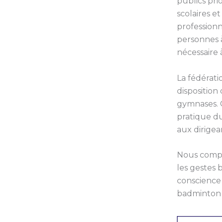
publics prio
scolaires e
profession
personnes 
nécessaire 
La fédérat
disposition
gymnases. C
pratique d
aux dirigea
Nous compt
les gestes 
conscience 
badminton d