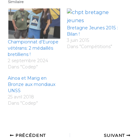
Similaire
Bretagne Jeunes 2015 :
Bilan !
3 juin 2015
Championnat d’Europe
Dans "Compétitions"
vétérans: 2 médaillés
bretilliens !
2 septembre 2024
Dans "Codep"
Aïnoa et Marig en
Bronze aux mondiaux
UNSS
25 avril 2018
Dans "Codep"
PRÉCÉDENT
SUIVANT