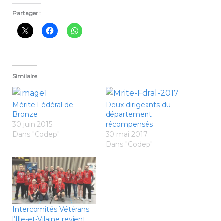
Partager :
Similaire
Mérite Fédéral de
Deux dirigeants du
Bronze
département
30 juin 2015
récompensés
Dans "Codep"
30 mai 2017
Dans "Codep"
Intercomités Vétérans:
l’Ille-et-Vilaine revient