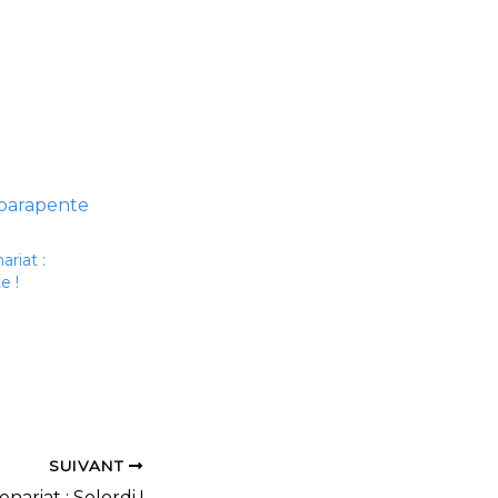
riat :
e !
SUIVANT
ariat : Solordi !