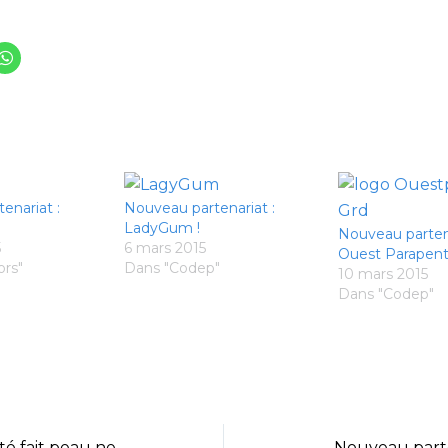
enariat :
Nouveau partenariat :
LadyGum !
Nouveau partena
5
6 mars 2015
Ouest Parapent
ors"
Dans "Codep"
10 mars 2015
Dans "Codep"
Le logo du comité fait peau neuve !
Nouveau parten