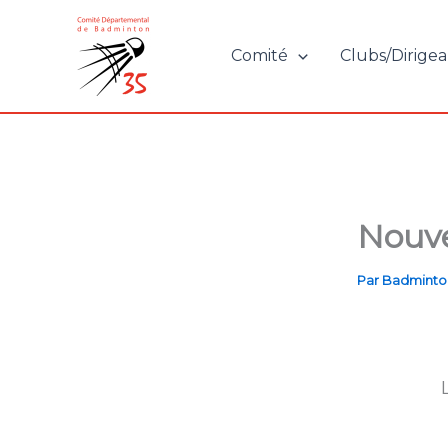
Aller
au
Comité
Clubs/Dirigea
contenu
Nouve
Par
Badminto