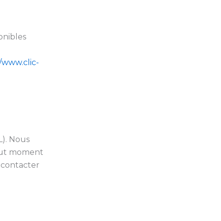
onibles
//www.clic-
L). Nous
out moment
à contacter